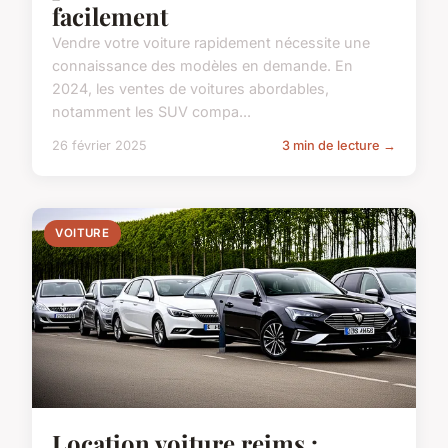
facilement
Vendre votre voiture rapidement nécessite une
connaissance des modèles en demande. En
2024, les ventes de voitures abordables,
notamment les SUV compa...
26 février 2025
3 min de lecture →
VOITURE
Location voiture reims :