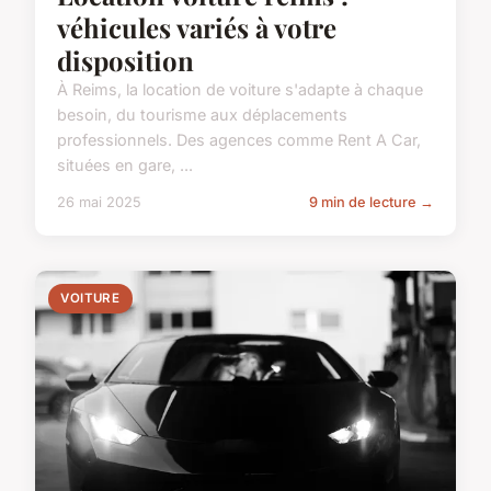
véhicules variés à votre
disposition
À Reims, la location de voiture s'adapte à chaque
besoin, du tourisme aux déplacements
professionnels. Des agences comme Rent A Car,
situées en gare, ...
26 mai 2025
9 min de lecture →
VOITURE