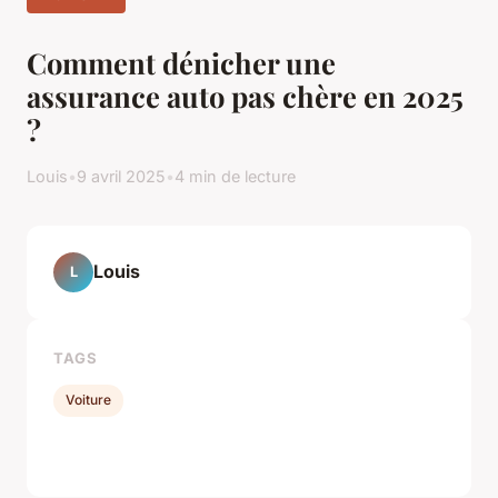
Comment dénicher une
assurance auto pas chère en 2025
?
Louis
•
9 avril 2025
•
4 min de lecture
Louis
L
TAGS
Voiture